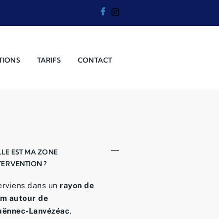
TIONS
TARIFS
CONTACT
LE EST MA ZONE
TERVENTION ?
terviens dans un
rayon de
m autour de
uënnec-Lanvézéac
,