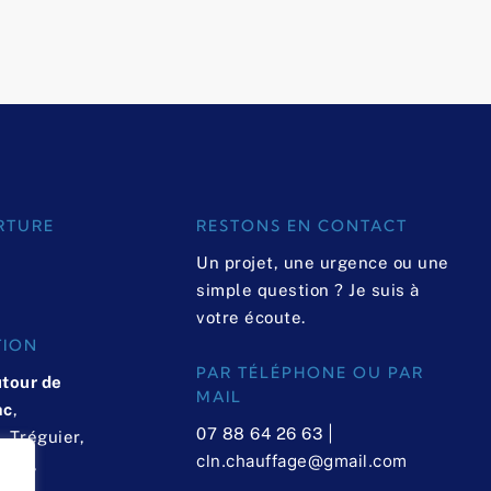
RTURE
RESTONS EN CONTACT
Un projet, une urgence ou une
simple question ? Je suis à
votre écoute.
TION
PAR TÉLÉPHONE OU PAR
tour de
MAIL
ac
,
|
07 88 64 26 63
 Tréguier,
cln.chauffage@gmail.com
ezre,