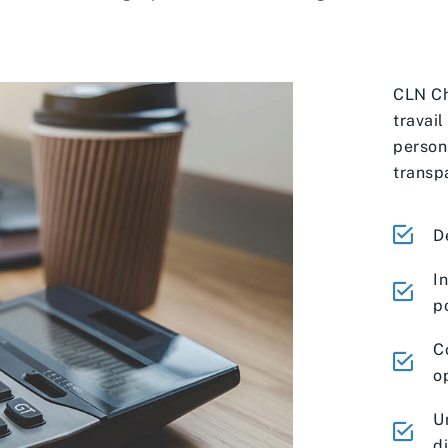
CLN Ch
travail
person
transp
De
I
p
C
o
Un
d