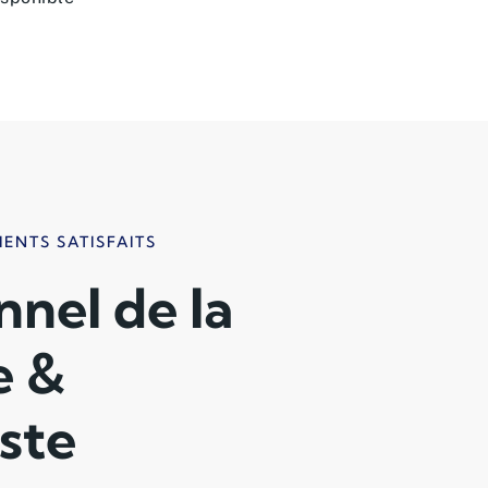
IENTS SATISFAITS
nnel de la
e &
ste