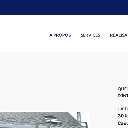
À PROPOS
SERVICES
RÉALISA
QUEL
D’IN
J’in
30 k
Cao