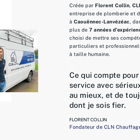
Créée par
Florent Collin
,
CL
entreprise de plomberie et 
à
Caouënnec-Lanvézéac
, da
plus de
7 années d’expérien
choisi de mettre ses compét
particuliers et professionne
à taille humaine.
Ce qui compte pour 
service avec sérieux
au mieux, et de touj
dont je sois fier.
FLORENT COLLIN
Fondateur de CLN Chauffag