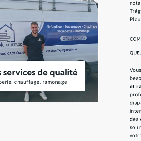
nota
Trég
Plou
COMB
QUEL
 services de qualité
Vous
beso
erie, chauffage, ramonage
et 
prof
disp
inte
des 
solu
votr