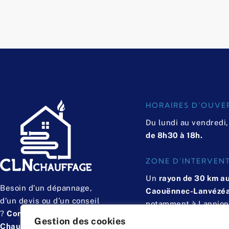
HORAIRES D'OUVE
Du lundi au vendredi,
de 8h30 à 18h.
ZONE D'INTERVEN
Un
rayon de 30 km au
Besoin d’un dépannage,
Caouënnec-Lanvézé
d’un devis ou d’un conseil
notamment à Lannion,
?
Contactez CLN
Perros-Guirec, Ploub
Gestion des cookies
Chauffage
, votre artisan