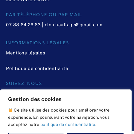
PAR TÉLÉPHONE OU PAR MAIL
| cln.chauffage@gmail.com
07 88 64 26 63
INFORMATIONS LÉGALES
Mentions légales
Politique de confidentialité
SUIVEZ-NOUS
Gestion des cookies
Ce site utilise des cookies pour améliorer votre
expérience. En poursuivant votre navigation, vous
acceptez notre
politique de confidentialité
.
© CLN Chauffage | Réalisation de site internet –
Repère de l’Ouest –
reperedelouest.com